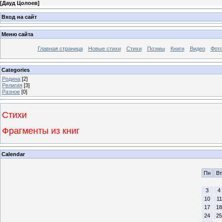
[
Дауд Цолоев
]
Вход на сайт
Меню сайта
Главная страница
Новые стихи
Стихи
Поэмы
Книги
Видео
Фот
Categories
Родина
[2]
Религия
[3]
Разное
[0]
Стихи
Фрагменты из книг
Calendar
Пн
Вт
3
4
10
11
17
18
24
25