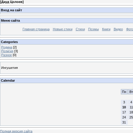
[
Дауд Цолоев
]
Вход на сайт
Меню сайта
Главная страница
Новые стихи
Стихи
Поэмы
Книги
Видео
Фот
Categories
Родина
[2]
Религия
[3]
Разное
[0]
Ингушетия
Calendar
Пн
Вт
3
4
10
11
17
18
24
25
31
Полная версия сайта