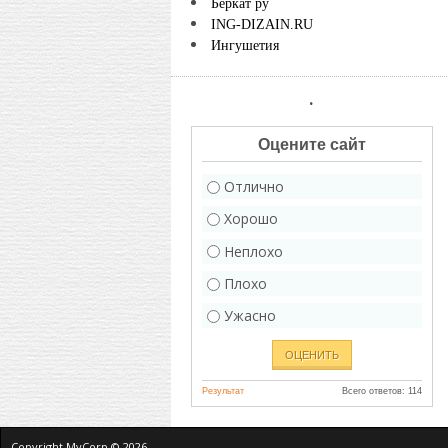
Беркат ру
ING-DIZAIN.RU
Ингушетия
.
Оцените сайт
Отлично
Хорошо
Неплохо
Плохо
Ужасно
Результат
Всего ответов: 114
Copyright MyCorp © 2026