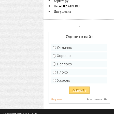
Беркат ру
ING-DIZAIN.RU
Ингушетия
.
Оцените сайт
Отлично
Хорошо
Неплохо
Плохо
Ужасно
Результат
Всего ответов: 114
Copyright MyCorp © 2026