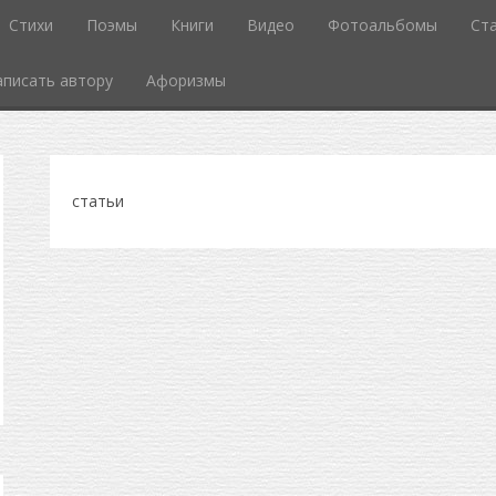
Стихи
Поэмы
Книги
Видео
Фотоальбомы
Ст
аписать автору
Афоризмы
статьи