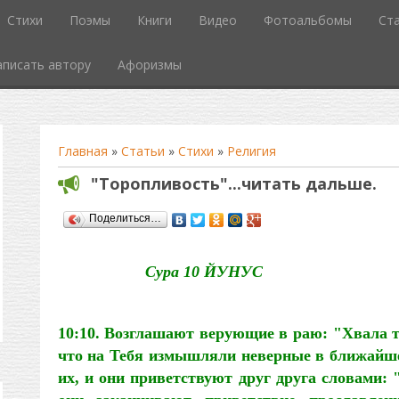
Стихи
Поэмы
Книги
Видео
Фотоальбомы
Ст
аписать автору
Афоризмы
Главная
»
Статьи
»
Стихи
»
Религия
"Торопливость"...читать дальше.
Поделиться…
Сура 10 ЙУНУС
10:10. Возглашают верующие в раю: "Хвала те
что на Тебя измышляли неверные в ближайше
их, и они приветствуют друг друга словами: 