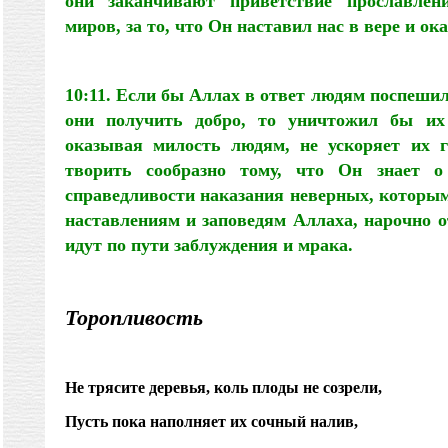
они заканчивают приветствие прославлен
миров, за то, что Он наставил нас в вере и ок
10:11. Если бы Аллах в ответ людям поспешил
они получить добро, то уничтожил бы их
оказывая милость людям, не ускоряет их г
творить сообразно тому, что Он знает о
справедливости наказания неверных, которым 
наставлениям и заповедям Аллаха, нарочно 
идут по пути заблуждения и мрака.
Торопливость
Не трясите деревья, коль плоды не созрели,
Пусть пока наполняет их сочный налив,