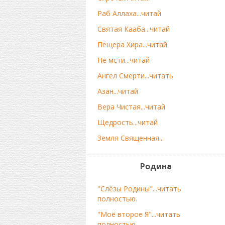
Раб Аллаха...читай
Святая Кааба...читай
Пещера Хира...читай
Не мсти...читай
Ангел Смерти...читать
Азан...читай
Вера Чистая...читай
Щедрость...читай
Земля Священная...
Родина
"Слёзы Родины"...читать
полностью.
"Моё второе Я"...читать
полностью.