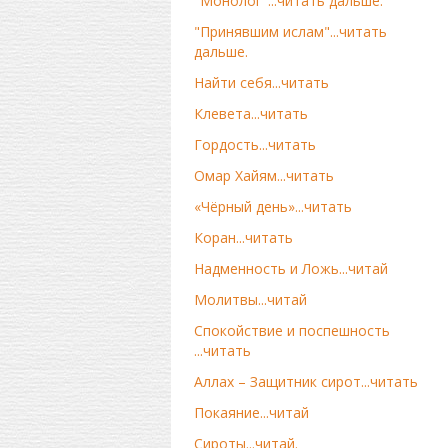
"Монолог"...читать дальше.
"Принявшим ислам"...читать
дальше.
Найти себя...читать
Клевета...читать
Гордость...читать
Омар Хайям...читать
«Чёрный день»...читать
Коран...читать
Надменность и Ложь...читай
Молитвы...читай
Спокойствие и поспешность
...читать
Аллах – Защитник сирот...читать
Покаяние...читай
Сироты...читай.