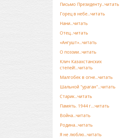
Письмо Президенту...читать
Горец в небе...читать
Нани...читать
Отец...читать
«Ангушт»...читать
О поэзии...читать
Клич Казахстанских
степей!...читать
Малгобек в огне...читать
Шальной "ураган"...читать
Старик...читать
Память. 1944 г....читать
Война...читать
Родина...читать
Я не люблю...читать