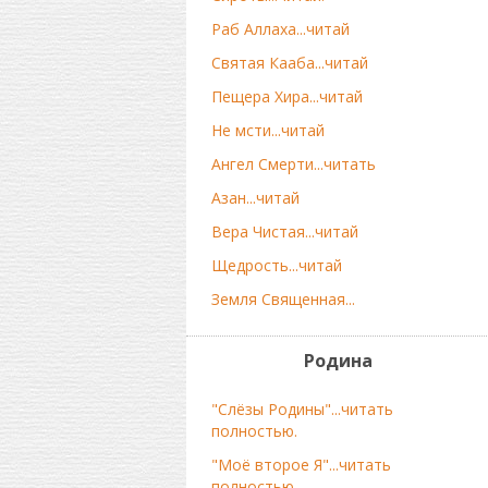
Раб Аллаха...читай
Святая Кааба...читай
Пещера Хира...читай
Не мсти...читай
Ангел Смерти...читать
Азан...читай
Вера Чистая...читай
Щедрость...читай
Земля Священная...
Родина
"Слёзы Родины"...читать
полностью.
"Моё второе Я"...читать
полностью.