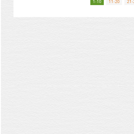
1-10
11-20
21-