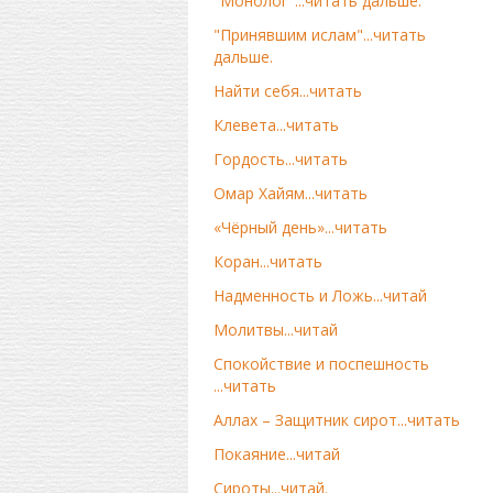
"Монолог"...читать дальше.
"Принявшим ислам"...читать
дальше.
Найти себя...читать
Клевета...читать
Гордость...читать
Омар Хайям...читать
«Чёрный день»...читать
Коран...читать
Надменность и Ложь...читай
Молитвы...читай
Спокойствие и поспешность
...читать
Аллах – Защитник сирот...читать
Покаяние...читай
Сироты...читай.