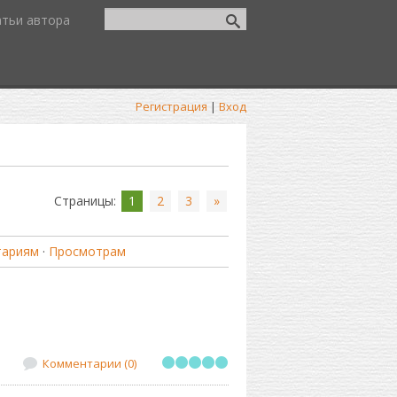
атьи автора
Регистрация
|
Вход
Страницы
:
1
2
3
»
тариям
·
Просмотрам
Комментарии (0)