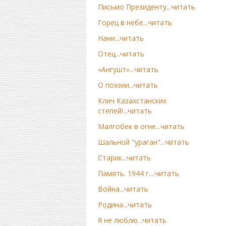
Письмо Президенту...читать
Горец в небе...читать
Нани...читать
Отец...читать
«Ангушт»...читать
О поэзии...читать
Клич Казахстанских
степей!...читать
Малгобек в огне...читать
Шальной "ураган"...читать
Старик...читать
Память. 1944 г....читать
Война...читать
Родина...читать
Я не люблю...читать