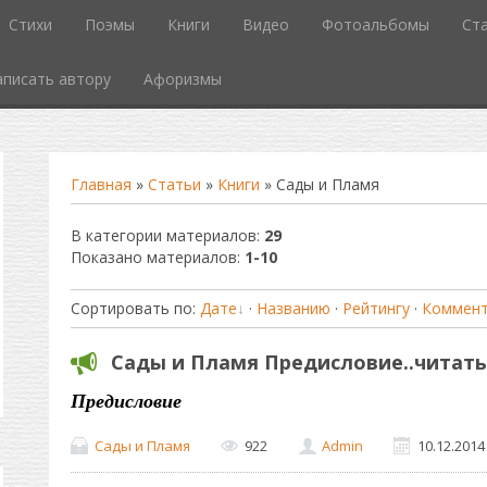
Стихи
Поэмы
Книги
Видео
Фотоальбомы
Ст
аписать автору
Афоризмы
Главная
»
Статьи
»
Книги
» Сады и Пламя
В категории материалов
:
29
Показано материалов
:
1-10
Сортировать по
:
Дате
·
Названию
·
Рейтингу
·
Коммен
Сады и Пламя Предисловие..читать
Предисловие
Сады и Пламя
922
Admin
10.12.2014